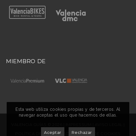
MIEMBRO DE
Esta web utiliza
cookies
propias y de terceros. Al
navegar aceptas el uso que hacemos de ellas.
VALENCIA GUÍAS © 2026 |
IMPRESSUM
|
AVISO LEGAL
|
Aceptar
Rechazar
POLÍTICA DE PRIVACIDAD
|
POLÍTICA DE COOKIES